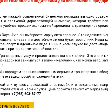
а автомобилей с водителями для бизнесменов, предпри
о не каждой современной бизнес-организации выгодно содерж
ит о статусной, дорогостоящей иномарке, которая требует п
в удобнее, проще и экономичней арендовать транспортное средс
В Royal Avto вы выбираете марку авто заранее. Это надежнее, че
машина приедет и в достойном ли она будет состоянии. Наша к
транспорт в идеальном виде. Он ни в коем случае не даст «по
даже при продолжительной поездке.
Транспортные услуги предоставляются «под ключ». Это значит, 
понадобится заниматься такими «мелочами», как мойка авто, зап
т.д.
Мы порадуем вас высококлассным сервисом транспортного обслу
учете ваших просьб и пожеланий в пути.
кайте к лучшему: заказывайте автомобили с водителями напр
тавляются на часы и сутки, цена проката зависит от марки выб
жеров:
+7(988) 603-87-77
.
ОТРЕТЬ ВСЕ АВТО