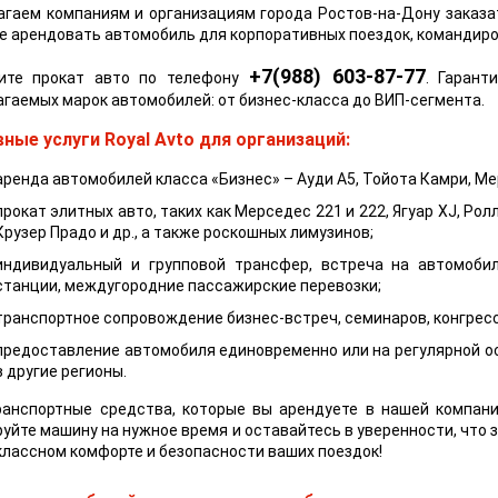
агаем компаниям и организациям города Ростов-на-Дону заказ
 арендовать автомобиль для корпоративных поездок, командиров
+7(988) 603-87-77
ите прокат авто по телефону
. Гарант
гаемых марок автомобилей: от бизнес-класса до ВИП-сегмента.
ные услуги Royal Avto для организаций:
аренда автомобилей класса «Бизнес» – Ауди A5, Тойота Камри, Ме
прокат элитных авто, таких как Мерседес 221 и 222, Ягуар XJ, Ро
Крузер Прадо и др., а также роскошных лимузинов;
индивидуальный и групповой трансфер, встреча на автомоби
станции, междугородние пассажирские перевозки;
транспортное сопровождение бизнес-встреч, семинаров, конгресс
предоставление автомобиля единовременно или на регулярной ос
в другие регионы.
ранспортные средства, которые вы арендуете в нашей компани
уйте машину на нужное время и оставайтесь в уверенности, что 
лассном комфорте и безопасности ваших поездок!