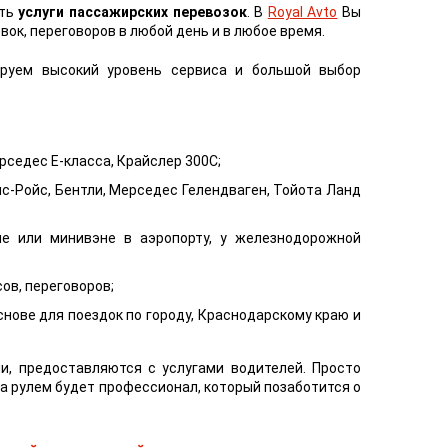
ать
услуги пассажирских перевозок
. В
Royal Avto
Вы
ок, переговоров в любой день и в любое время.
ируем высокий уровень сервиса и большой выбор
рседес E-класса, Крайслер 300С;
ллс-Ройс, Бентли, Мерседес Гелендваген, Тойота Ланд
ле или минивэне в аэропорту, у железнодорожной
ов, переговоров;
нове для поездок по городу, Краснодарскому краю и
и, предоставляются с услугами водителей. Просто
за рулем будет профессионал, который позаботится о