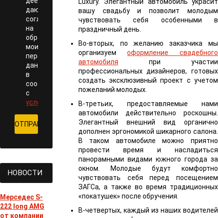
дееспособность,
Luxury. Элегантный автомобиль украсит
даю
вашу свадьбу и позволит молодым
согласие
чувствовать себя особенными в
на
праздничный день.
обработку
Во-вторых, по желанию заказчика мы
моих
организуем
оформление свадебного
персональных
автомобиля
при участии
данных
профессиональных дизайнеров, готовых
в
создать эксклюзивный проект с учетом
соответствии
пожеланий молодых.
с
условиями
В-третьих, предоставляемые нами
автомобили действительно роскошны.
Элегантный внешний вид органично
дополнен эргономикой шикарного салона.
В таком автомобиле можно приятно
провести время и насладиться
панорамными видами южного города за
окном. Молодые будут комфортно
НОВОСТИ
чувствовать себя перед посещением
ЗАГСа, а также во время традиционных
«покатушек» после обручения.
Мерседес S-
222 long AMG
В-четвертых, каждый из наших водителей
от компании