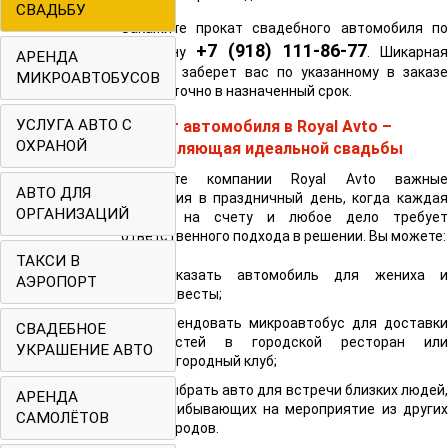
СВАДЬБУ
Закажите прокат свадебного автомобиля по
+7 (918) 111-86-77
телефону
. Шикарна
АРЕНДА
машина заберет вас по указанному в заказе
МИКРОАВТОБУСОВ
адресу точно в назначенный срок.
УСЛУГА АВТО С
Прокат автомобиля в Royal Avto –
ОХРАНОЙ
составляющая идеальной свадьбы
Доверьте компании Royal Avto важные
АВТО ДЛЯ
поручения в праздничный день, когда каждая
ОРГАНИЗАЦИЙ
минута на счету и любое дело требует
ответственного подхода в решении. Вы можете:
ТАКСИ В
заказать автомобиль для жениха и
АЭРОПОРТ
невесты;
арендовать микроавтобус для доставки
СВАДЕБНОЕ
гостей в городской ресторан или
УКРАШЕНИЕ АВТО
загородный клуб;
выбрать авто для встречи близких людей,
АРЕНДА
прибывающих на мероприятие из других
САМОЛЁТОВ
городов.