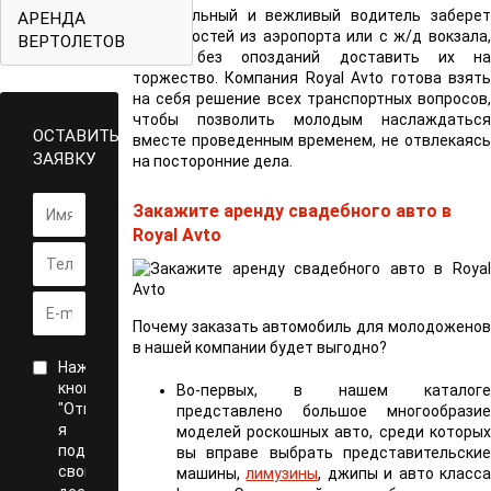
Пунктуальный и вежливый водитель заберет
АРЕНДА
ваших гостей из аэропорта или с ж/д вокзала,
ВЕРТОЛЕТОВ
чтобы без опозданий доставить их на
торжество. Компания Royal Avto готова взять
на себя решение всех транспортных вопросов,
чтобы позволить молодым наслаждаться
ОСТАВИТЬ
вместе проведенным временем, не отвлекаясь
ЗАЯВКУ
на посторонние дела.
Закажите аренду свадебного авто в
Royal Avto
Почему заказать автомобиль для молодоженов
в нашей компании будет выгодно?
Нажимая
кнопку
Во-первых, в нашем каталоге
"Отправить",
представлено большое многообразие
я
моделей роскошных авто, среди которых
подтверждаю
вы вправе выбрать представительские
свою
машины,
лимузины
, джипы и авто класса